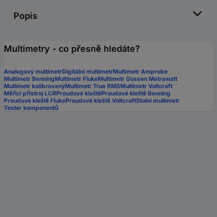
Popis
Multimetry - co přesně hledáte?
Analogový multimetr
Digitální multimetr
Multimetr Amprobe
Multimetr Benning
Multimetr Fluke
Multimetr Gossen Metrawatt
Multimetr kalibrovaný
Multimetr True RMS
Multimetr Voltcraft
Měřicí přístroj LCR
Proudové kleště
Proudové kleště Benning
Proudové kleště Fluke
Proudové kleště Voltcraft
Stolní multimetr
Tester komponentů